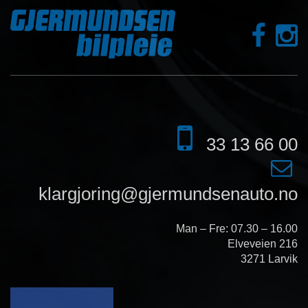
33 13 66 00
klargjoring@gjermundsenauto.no
Man – Fre: 07.30 – 16.00
Elveveien 216
3271 Larvik