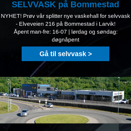
SELVVASK på Bommestad
NYHET! Prøv vår splitter nye vaskehall for selvvask
- Elveveien 216 på Bommestad i Larvik!
Åpent man-fre: 16-07 | lørdag og søndag:
døgnåpent
Gå til selvvask >